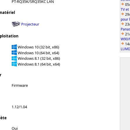
PT-RQ35K/SRQ35KC LAN
05
TV et
matériel
29
pour 
Projecteur
23
Pana
21
ploitation
W90/
14
Windows 10 (32 bit, x86)
LUMI
Windows 10 (64 bit, x64)
Windows 8.1 (32 bit, x86)
Windows 8.1 (64 bit, x64)
r
Firmware
1.12/1.04
lète
Oui