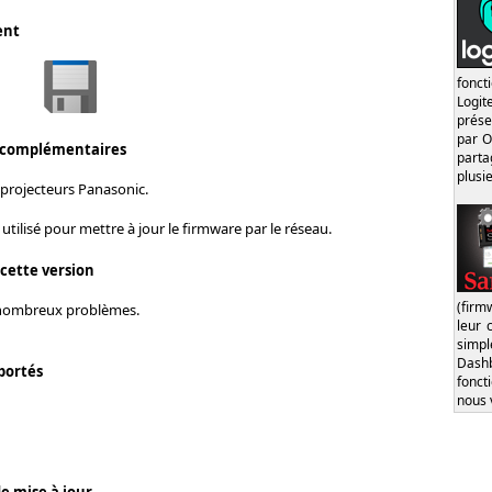
ent
fonct
Logi
prése
par O
 complémentaires
part
plusi
 projecteurs Panasonic.
e utilisé pour mettre à jour le firmware par le réseau.
 cette version
(firm
 nombreux problèmes.
leur 
simp
Dash
portés
fonct
nous 