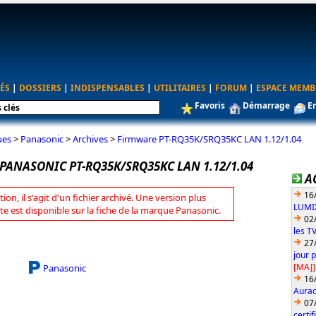
ÉS
|
DOSSIERS
|
INDISPENSABLES
|
UTILITAIRES
|
FORUM
|
ESPACE MEMB
Favoris
Démarrage
E
ues
>
Panasonic
>
Archives
>
Firmware PT-RQ35K/SRQ35KC LAN 1.12/1.04
PANASONIC PT-RQ35K/SRQ35KC LAN 1.12/1.04
A
16
tion, il s'agit d'un fichier archivé. Une version plus
LUMIX
te est disponible sur la fiche de la marque Panasonic.
02
les T
27
jour 
[MAJ]
Panasonic
16
Aurac
07
certi