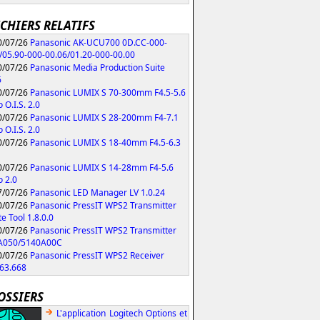
ICHIERS RELATIFS
/07/26
Panasonic AK-UCU700 0D.CC-000-
/05.90-000-00.06/01.20-000-00.00
/07/26
Panasonic Media Production Suite
6
/07/26
Panasonic LUMIX S 70-300mm F4.5-5.6
 O.I.S. 2.0
/07/26
Panasonic LUMIX S 28-200mm F4-7.1
 O.I.S. 2.0
/07/26
Panasonic LUMIX S 18-40mm F4.5-6.3
/07/26
Panasonic LUMIX S 14-28mm F4-5.6
 2.0
/07/26
Panasonic LED Manager LV 1.0.24
/07/26
Panasonic PressIT WPS2 Transmitter
e Tool 1.8.0.0
/07/26
Panasonic PressIT WPS2 Transmitter
A050/5140A00C
/07/26
Panasonic PressIT WPS2 Receiver
63.668
OSSIERS
L'application Logitech Options et