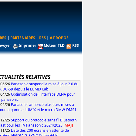
RES
|
PARTENAIRES
|
RSS
|
A PROPOS
nvoyer
Imprimer
Moteur TLD
RSS
CTUALITÉS RELATIVES
/06/26
Panasonic suspend la mise à jour 2.0 du
 DC-S9 depuis le LUMIX Lab
/04/26
Optimisation de l'interface DLNA pour
V panasonic
/02/26
Panasonic annonce plusieurs mises à
pour la gamme LUMIX et le micro DMW-DMS1
/12/25
Support du protocole sans fil Bluetooth
ast pour les TV Panasonic 2024/2025
[MAJ]
/11/25
Liste des 200 écrans en attente de
fication NVIDIA G-SYNC Compatible