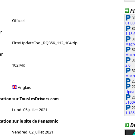
F
30
Officiel
01.00
30
r
1.18.
30
FirmUpdateTool_RQ35K_112_104.zip
Macro
30
er
Macro
30
102 Mo
2.0
30
Macro
27
20
Anglais
Updat
20
cation sur TousLesDrivers.com
5100
20
Lundi 05 juillet 2021
1.185
ation sur le site de Panasonic
D
Vendredi 02 juillet 2021