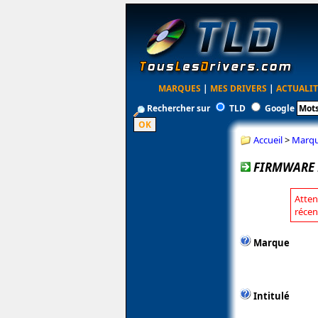
MARQUES
|
MES DRIVERS
|
ACTUALIT
Rechercher sur
TLD
Google
Accueil
>
Marq
FIRMWARE 
Atten
récen
Marque
Intitulé