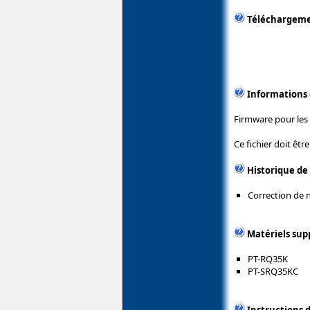
Téléchargem
Informations
Firmware pour les
Ce fichier doit êtr
Historique de
Correction de
Matériels sup
PT-RQ35K
PT-SRQ35KC