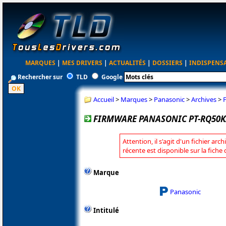
MARQUES
|
MES DRIVERS
|
ACTUALITÉS
|
DOSSIERS
|
INDISPENS
Rechercher sur
TLD
Google
Accueil
>
Marques
>
Panasonic
>
Archives
>
FIRMWARE PANASONIC PT-RQ50K/
Attention, il s'agit d'un fichier arc
récente est disponible sur la fich
Marque
Panasonic
Intitulé