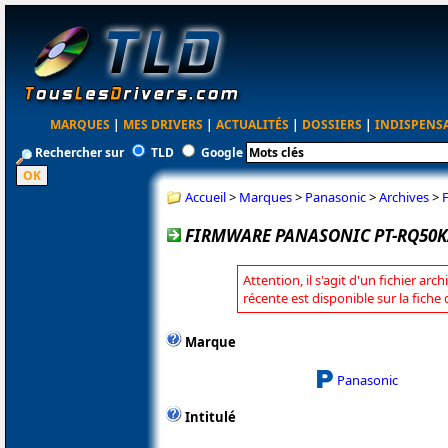
MARQUES
|
MES DRIVERS
|
ACTUALITÉS
|
DOSSIERS
|
INDISPENS
Rechercher sur
TLD
Google
Accueil
>
Marques
>
Panasonic
>
Archives
>
FIRMWARE PANASONIC PT-RQ50K/
Attention, il s'agit d'un fichier arc
récente est disponible sur la fich
Marque
Panasonic
Intitulé