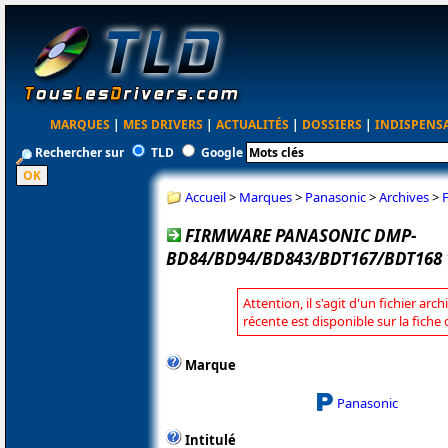
MARQUES
|
MES DRIVERS
|
ACTUALITÉS
|
DOSSIERS
|
INDISPENS
Rechercher sur
TLD
Google
Accueil
>
Marques
>
Panasonic
>
Archives
>
FIRMWARE PANASONIC DMP-
BD84/BD94/BD843/BDT167/BDT168 
Attention, il s'agit d'un fichier arc
récente est disponible sur la fich
Marque
Panasonic
Intitulé