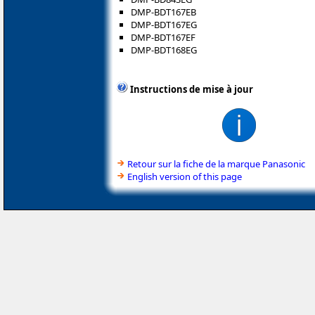
DMP-BDT167EB
DMP-BDT167EG
DMP-BDT167EF
DMP-BDT168EG
Instructions de mise à jour
Retour sur la fiche de la marque Panasonic
English version of this page