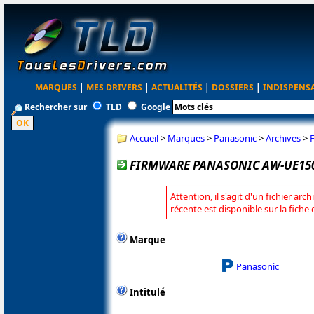
MARQUES
|
MES DRIVERS
|
ACTUALITÉS
|
DOSSIERS
|
INDISPENS
Rechercher sur
TLD
Google
Accueil
>
Marques
>
Panasonic
>
Archives
>
FIRMWARE PANASONIC AW-UE150
Attention, il s'agit d'un fichier arc
récente est disponible sur la fich
Marque
Panasonic
Intitulé