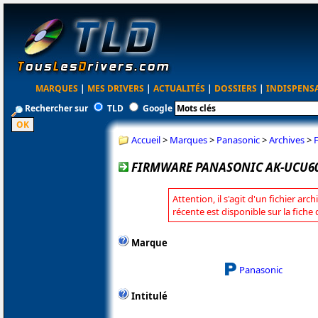
MARQUES
|
MES DRIVERS
|
ACTUALITÉS
|
DOSSIERS
|
INDISPENS
Rechercher sur
TLD
Google
Accueil
>
Marques
>
Panasonic
>
Archives
>
FIRMWARE PANASONIC AK-UCU600 
Attention, il s'agit d'un fichier arc
récente est disponible sur la fich
Marque
Panasonic
Intitulé