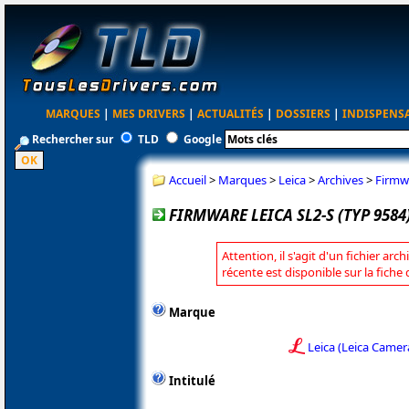
MARQUES
|
MES DRIVERS
|
ACTUALITÉS
|
DOSSIERS
|
INDISPENS
Rechercher sur
TLD
Google
Accueil
>
Marques
>
Leica
>
Archives
>
Firmwa
FIRMWARE LEICA SL2-S (TYP 9584)
Attention, il s'agit d'un fichier arc
récente est disponible sur la fiche
Marque
Leica (Leica Camer
Intitulé