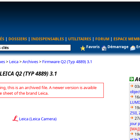
ÉS
|
DOSSIERS
|
INDISPENSABLES
|
UTILITAIRES
|
FORUM
|
ESPACE MEMB
Favoris
Démarrage
E
ues
>
Leica
>
Archives
>
Firmware Q2 (Typ 4889) 3.1
EICA Q2 (TYP 4889) 3.1
A
03
ng, this is an archived file. A newer version is avaible
objec
e sheet of the brand Leica.
16
LUMIX
19
Z5II, 
27
Leica (Leica Camera)
jour 
[MAJ]
19
et le