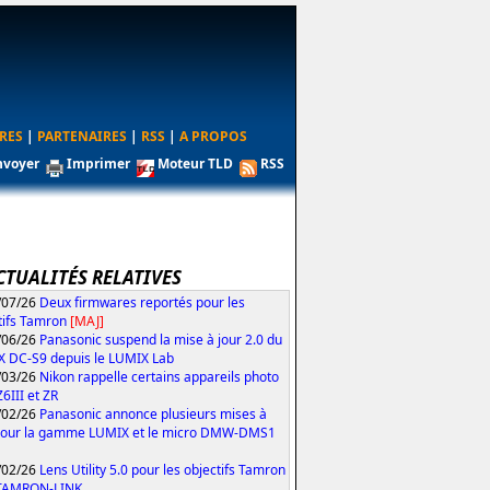
RES
|
PARTENAIRES
|
RSS
|
A PROPOS
nvoyer
Imprimer
Moteur TLD
RSS
CTUALITÉS RELATIVES
/07/26
Deux firmwares reportés pour les
tifs Tamron
[MAJ]
/06/26
Panasonic suspend la mise à jour 2.0 du
 DC-S9 depuis le LUMIX Lab
/03/26
Nikon rappelle certains appareils photo
Z6III et ZR
/02/26
Panasonic annonce plusieurs mises à
pour la gamme LUMIX et le micro DMW-DMS1
/02/26
Lens Utility 5.0 pour les objectifs Tamron
 TAMRON-LINK