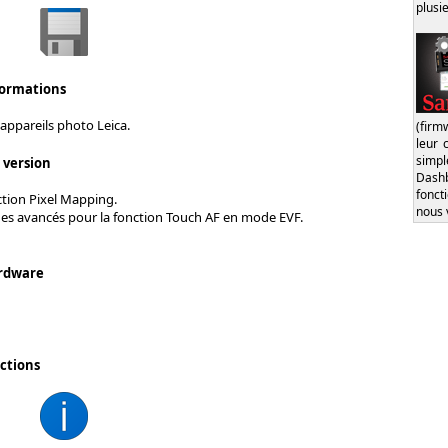
plusi
formations
appareils photo Leica.
(firm
leur 
simp
s version
Dash
fonct
ction Pixel Mapping.
nous 
ges avancés pour la fonction Touch AF en mode EVF.
rdware
ctions