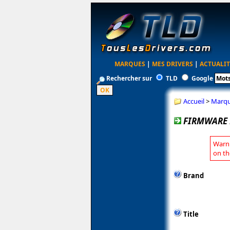
MARQUES
|
MES DRIVERS
|
ACTUALIT
Rechercher sur
TLD
Google
Accueil
>
Marq
FIRMWARE L
Warni
on th
Brand
Title