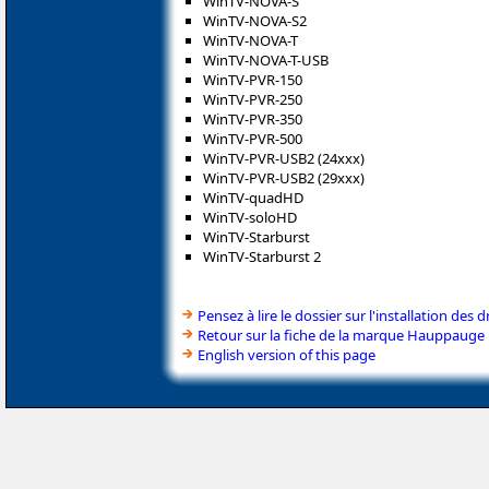
WinTV-NOVA-S
WinTV-NOVA-S2
WinTV-NOVA-T
WinTV-NOVA-T-USB
WinTV-PVR-150
WinTV-PVR-250
WinTV-PVR-350
WinTV-PVR-500
WinTV-PVR-USB2 (24xxx)
WinTV-PVR-USB2 (29xxx)
WinTV-quadHD
WinTV-soloHD
WinTV-Starburst
WinTV-Starburst 2
Pensez à lire le dossier sur l'installation des d
Retour sur la fiche de la marque Hauppauge
English version of this page