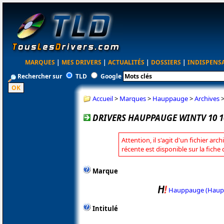
MARQUES
|
MES DRIVERS
|
ACTUALITÉS
|
DOSSIERS
|
INDISPENS
Rechercher sur
TLD
Google
Accueil
>
Marques
>
Hauppauge
>
Archives
DRIVERS HAUPPAUGE WINTV 10 1
Attention, il s'agit d'un fichier arc
récente est disponible sur la fic
Marque
Hauppauge (Haup
Intitulé