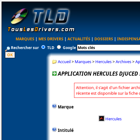
MARQUES
|
MES DRIVERS
|
ACTUALITÉS
|
DOSSIERS
|
INDISPENS
Rechercher sur
TLD
Google
Accueil
>
Marques
>
Hercules
>
Archives
>
Ap
APPLICATION HERCULES DJUCED 5
Attention, il s'agit d'un fichier arc
récente est disponible sur la fiche
Marque
Hercules
Intitulé