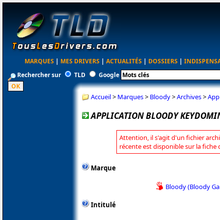
MARQUES
|
MES DRIVERS
|
ACTUALITÉS
|
DOSSIERS
|
INDISPENS
Rechercher sur
TLD
Google
Accueil
>
Marques
>
Bloody
>
Archives
>
App
APPLICATION BLOODY KEYDOMIN
Attention, il s'agit d'un fichier arc
récente est disponible sur la fiche
Marque
Bloody (Bloody G
Intitulé