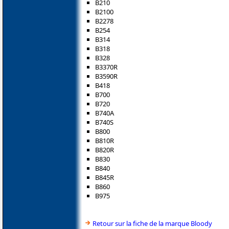
B210
B2100
B2278
B254
B314
B318
B328
B3370R
B3590R
B418
B700
B720
B740A
B740S
B800
B810R
B820R
B830
B840
B845R
B860
B975
Retour sur la fiche de la marque Bloody