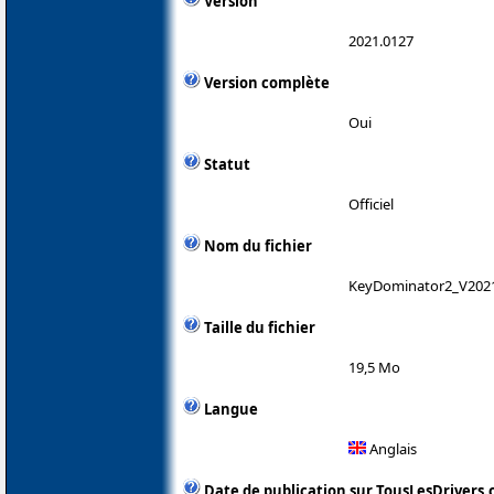
Version
2021.0127
Version complète
Oui
Statut
Officiel
Nom du fichier
KeyDominator2_V202
Taille du fichier
19,5 Mo
Langue
Anglais
Date de publication sur TousLesDrivers