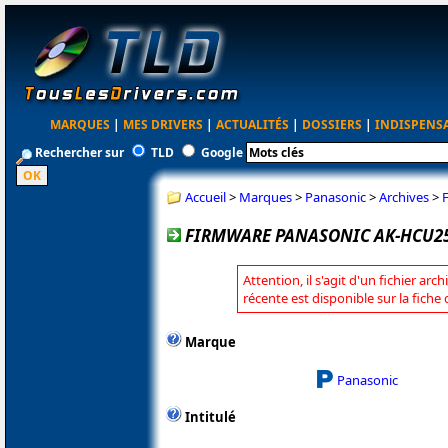
MARQUES
|
MES DRIVERS
|
ACTUALITÉS
|
DOSSIERS
|
INDISPENS
Rechercher sur
TLD
Google
Accueil
>
Marques
>
Panasonic
>
Archives
>
FIRMWARE PANASONIC AK-HCU250 
Attention, il s'agit d'un fichier arc
récente est disponible sur la fich
Marque
Panasonic
Intitulé