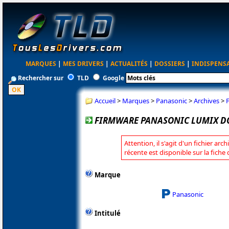
MARQUES
|
MES DRIVERS
|
ACTUALITÉS
|
DOSSIERS
|
INDISPENS
Rechercher sur
TLD
Google
Accueil
>
Marques
>
Panasonic
>
Archives
>
FIRMWARE PANASONIC LUMIX DC-
Attention, il s'agit d'un fichier arc
récente est disponible sur la fich
Marque
Panasonic
Intitulé