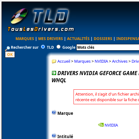
MARQUES
|
MES DRIVERS
|
ACTUALITÉS
|
DOSSIERS
|
INDISPENS
Rechercher sur
TLD
Google
Accueil
>
Marques
>
NVIDIA
>
Archives
>
Dri
DRIVERS NVIDIA GEFORCE GAME 
WHQL
Attention, il s'agit d'un fichier arc
récente est disponible sur la fiche
Marque
NVIDIA
Intitulé