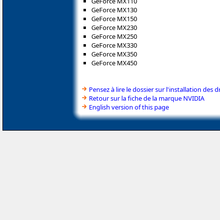
GeForce MX110
GeForce MX130
GeForce MX150
GeForce MX230
GeForce MX250
GeForce MX330
GeForce MX350
GeForce MX450
Pensez à lire le dossier sur l'installation des d
Retour sur la fiche de la marque NVIDIA
English version of this page