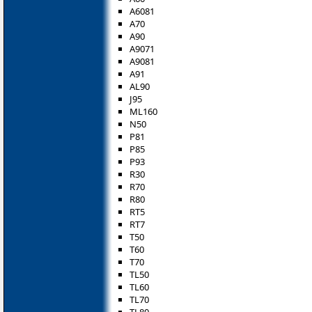
A6081
A70
A90
A9071
A9081
A91
AL90
J95
ML160
N50
P81
P85
P93
R30
R70
R80
RT5
RT7
T50
T60
T70
TL50
TL60
TL70