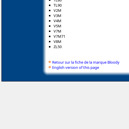
TL80
TL90
V2M
V3M
V4M
V5M
V7M
V7M71
V8M
ZL50
Retour sur la fiche de la marque Bloody
English version of this page