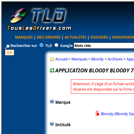
MARQUES
|
MES DRIVERS
|
ACTUALITÉS
|
DOSSIERS
|
INDISPENS
Rechercher sur
TLD
Google
Accueil
>
Marques
>
Bloody
>
Archives
>
Appl
APPLICATION BLOODY BLOODY 7 
Attention, il s'agit d'un fichier arc
récente est disponible sur la fiche
Marque
Bloody (Bloody G
Intitulé