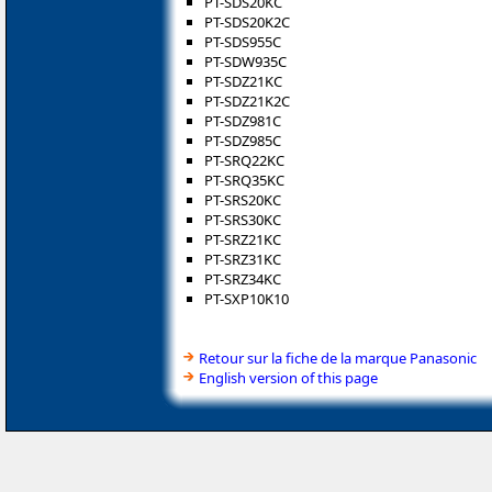
PT-SDS20KC
PT-SDS20K2C
PT-SDS955C
PT-SDW935C
PT-SDZ21KC
PT-SDZ21K2C
PT-SDZ981C
PT-SDZ985C
PT-SRQ22KC
PT-SRQ35KC
PT-SRS20KC
PT-SRS30KC
PT-SRZ21KC
PT-SRZ31KC
PT-SRZ34KC
PT-SXP10K10
Retour sur la fiche de la marque Panasonic
English version of this page