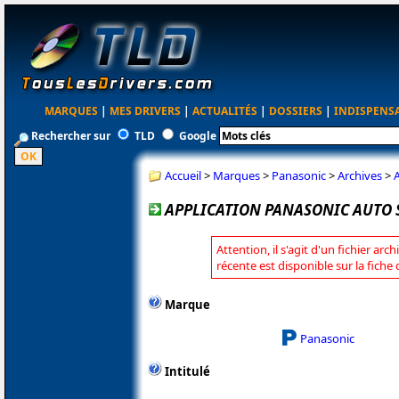
MARQUES
|
MES DRIVERS
|
ACTUALITÉS
|
DOSSIERS
|
INDISPENS
Rechercher sur
TLD
Google
Accueil
>
Marques
>
Panasonic
>
Archives
>
APPLICATION PANASONIC AUTO S
Attention, il s'agit d'un fichier arc
récente est disponible sur la fich
Marque
Panasonic
Intitulé