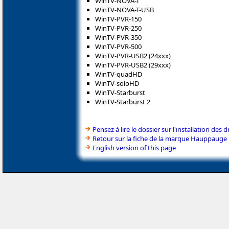
WinTV-NOVA-T
WinTV-NOVA-T-USB
WinTV-PVR-150
WinTV-PVR-250
WinTV-PVR-350
WinTV-PVR-500
WinTV-PVR-USB2 (24xxx)
WinTV-PVR-USB2 (29xxx)
WinTV-quadHD
WinTV-soloHD
WinTV-Starburst
WinTV-Starburst 2
Pensez à lire le dossier sur l'installation des d
Retour sur la fiche de la marque Hauppauge
English version of this page