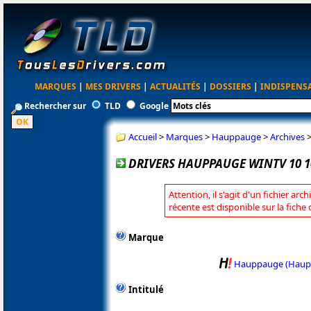
MARQUES
|
MES DRIVERS
|
ACTUALITÉS
|
DOSSIERS
|
INDISPENS
Rechercher sur
TLD
Google
Accueil
>
Marques
>
Hauppauge
>
Archives
DRIVERS HAUPPAUGE WINTV 10 1
Attention, il s'agit d'un fichier arc
récente est disponible sur la fic
Marque
Hauppauge (Haup
Intitulé