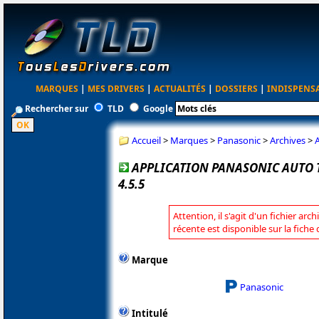
MARQUES
|
MES DRIVERS
|
ACTUALITÉS
|
DOSSIERS
|
INDISPENS
Rechercher sur
TLD
Google
Accueil
>
Marques
>
Panasonic
>
Archives
>
A
APPLICATION PANASONIC AUTO 
4.5.5
Attention, il s'agit d'un fichier arc
récente est disponible sur la fich
Marque
Panasonic
Intitulé