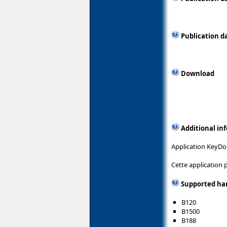
Publication d
Download
Additional in
Application KeyDom
Cette application
Supported ha
B120
B1500
B188