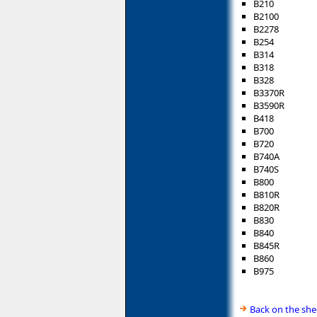
B210
B2100
B2278
B254
B314
B318
B328
B3370R
B3590R
B418
B700
B720
B740A
B740S
B800
B810R
B820R
B830
B840
B845R
B860
B975
Back on the she