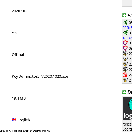
2020.1023
F
03
65% 8
03
Yes
Tenke
03
03
27
Official
27
27
27
27
KeyDominator2_V2020.1023.exe
24
D
19.4 MB
English
fonct
Logi
ate on TousLesDrivers.com