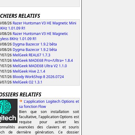
ICHIERS RELATIFS
/08/26
Razer Huntsman V3 HE Magnetic Mini
KHz 1.01.09 R1
/08/26
Razer Huntsman V3 HE Magnetic
yless 8KHz 1.01.09 R1
/08/26
Dygma Bazecor 1.9.2 bêta
/08/26
Dygma Bazecor 1.9.2 bêta
/07/26
MelGeek REAL67 1.7.3
/07/26
MelGeek MADE68 Pro+/Ultra+ 1.8.4
/07/26
MelGeek MADE68 Ultra V2 1.1.0
/07/26
MelGeek Hive 2.1.4
/07/26
Bloody WorkShop 8 2026.0724
/07/26
MelGeek O2 1.3.1
OSSIERS RELATIFS
L'application Logitech Options et
sa fonction Flow
Bien que son installation soit
facultative, l'application Options est
requise pour activer les
ionnalités avancées des claviers et souris
tech de dernière génération. Ce dossier