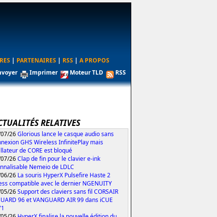
RES
|
PARTENAIRES
|
RSS
|
A PROPOS
nvoyer
Imprimer
Moteur TLD
RSS
CTUALITÉS RELATIVES
/07/26
Glorious lance le casque audio sans
nexion GHS Wireless InfinitePlay mais
tallateur de CORE est bloqué
/07/26
Clap de fin pour le clavier e-ink
nnalisable Nemeio de LDLC
/06/26
La souris HyperX Pulsefire Haste 2
ess compatible avec le dernier NGENUITY
/05/26
Support des claviers sans fil CORSAIR
UARD 96 et VANGUARD AIR 99 dans iCUE
71
/05/26
HyperX finalise la nouvelle édition du