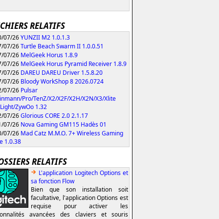
ICHIERS RELATIFS
/07/26
YUNZII M2 1.0.1.3
/07/26
Turtle Beach Swarm II 1.0.0.51
/07/26
MelGeek Horus 1.8.9
/07/26
MelGeek Horus Pyramid Receiver 1.8.9
/07/26
DAREU DAREU Driver 1.5.8.20
/07/26
Bloody WorkShop 8 2026.0724
/07/26
Pulsar
inmann/Pro/TenZ/X2/X2F/X2H/X2N/X3/Xlite
Light/ZywOo 1.32
/07/26
Glorious CORE 2.0 2.1.17
/07/26
Nova Gaming GM115 Hadès 01
/07/26
Mad Catz M.M.O. 7+ Wireless Gaming
 1.0.38
OSSIERS RELATIFS
L'application Logitech Options et
sa fonction Flow
Bien que son installation soit
facultative, l'application Options est
requise pour activer les
ionnalités avancées des claviers et souris