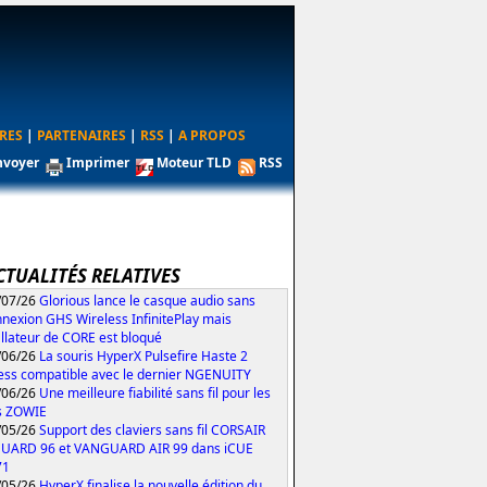
RES
|
PARTENAIRES
|
RSS
|
A PROPOS
nvoyer
Imprimer
Moteur TLD
RSS
CTUALITÉS RELATIVES
/07/26
Glorious lance le casque audio sans
nexion GHS Wireless InfinitePlay mais
tallateur de CORE est bloqué
/06/26
La souris HyperX Pulsefire Haste 2
ess compatible avec le dernier NGENUITY
/06/26
Une meilleure fiabilité sans fil pour les
s ZOWIE
/05/26
Support des claviers sans fil CORSAIR
UARD 96 et VANGUARD AIR 99 dans iCUE
71
/05/26
HyperX finalise la nouvelle édition du