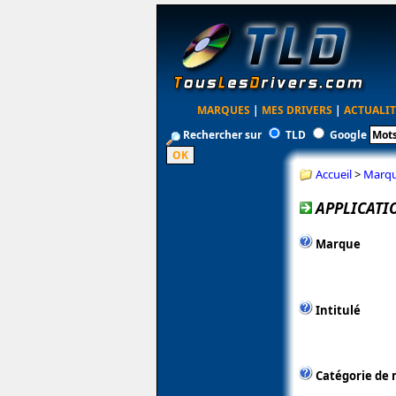
MARQUES
|
MES DRIVERS
|
ACTUALIT
Rechercher sur
TLD
Google
Accueil
>
Marq
APPLICATI
Marque
Intitulé
Catégorie de 