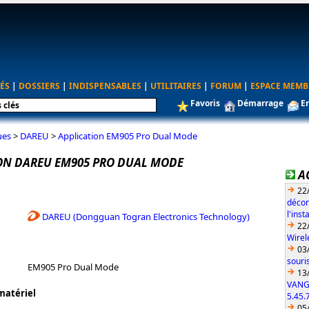
ÉS
|
DOSSIERS
|
INDISPENSABLES
|
UTILITAIRES
|
FORUM
|
ESPACE MEMB
Favoris
Démarrage
E
ues
>
DAREU
>
Application EM905 Pro Dual Mode
ON DAREU EM905 PRO DUAL MODE
A
22
décon
l'ins
DAREU (Dongguan Togran Electronics Technology)
22
Wirel
03
souri
EM905 Pro Dual Mode
13
VANG
matériel
5.45.
05