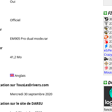
Oui
F
30
Officiel
27
27
r
27
27
EM905 Pro dual mode.rar
27
22
er
eS/Fe
Crazy
41,2 Mo
22
21
20
Mouse
Anglais
D
cation sur TousLesDrivers.com
Mercredi 30 septembre 2020
cation sur le site de DAREU
fonct