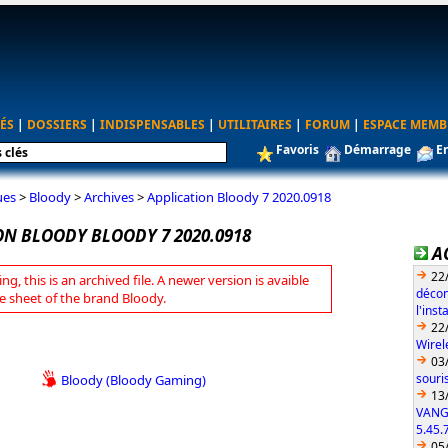
ÉS
|
DOSSIERS
|
INDISPENSABLES
|
UTILITAIRES
|
FORUM
|
ESPACE MEMB
Favoris
Démarrage
E
ues
>
Bloody
>
Archives
>
Application Bloody 7 2020.0918
ON BLOODY BLOODY 7 2020.0918
A
22
ng, this is an archived file. A newer version is avaible
décon
e sheet of the brand Bloody.
l'ins
22
Wirel
03
souri
Bloody (Bloody Gaming)
13
VANG
5.45.
05