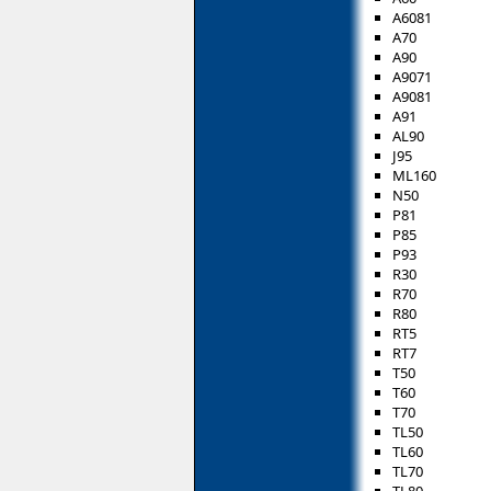
A6081
A70
A90
A9071
A9081
A91
AL90
J95
ML160
N50
P81
P85
P93
R30
R70
R80
RT5
RT7
T50
T60
T70
TL50
TL60
TL70