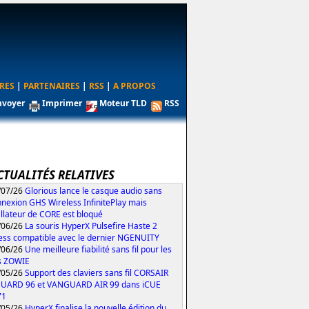
RES
|
PARTENAIRES
|
RSS
|
A PROPOS
nvoyer
Imprimer
Moteur TLD
RSS
CTUALITÉS RELATIVES
/07/26
Glorious lance le casque audio sans
nexion GHS Wireless InfinitePlay mais
tallateur de CORE est bloqué
/06/26
La souris HyperX Pulsefire Haste 2
ess compatible avec le dernier NGENUITY
/06/26
Une meilleure fiabilité sans fil pour les
s ZOWIE
/05/26
Support des claviers sans fil CORSAIR
UARD 96 et VANGUARD AIR 99 dans iCUE
71
/05/26
HyperX finalise la nouvelle édition du