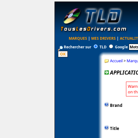
MARQUES
|
MES DRIVERS
|
ACTUALIT
Rechercher sur
TLD
Google
Accueil
>
Marq
APPLICATI
Warni
on th
Brand
Title