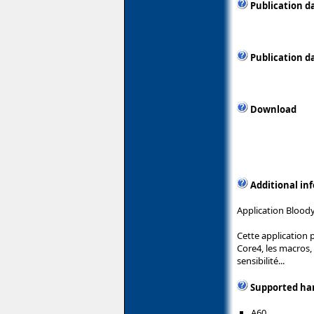
Publication d
Publication d
Download
Additional in
Application Bloody
Cette application 
Core4, les macros,
sensibilité...
Supported ha
A60