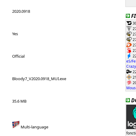
2020.0918
F
30
27
Yes
27
27
27
27
22
Official
eS/Fe
Crazy
22
21
Bloody7_V2020.0918_MUI.exe
20
Mouse
D
35.6 MB
Multi-language
fonct