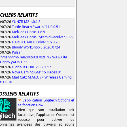
ICHIERS RELATIFS
/07/26
YUNZII M2 1.0.1.3
/07/26
Turtle Beach Swarm II 1.0.0.51
/07/26
MelGeek Horus 1.8.9
/07/26
MelGeek Horus Pyramid Receiver 1.8.9
/07/26
DAREU DAREU Driver 1.5.8.20
/07/26
Bloody WorkShop 8 2026.0724
/07/26
Pulsar
inmann/Pro/TenZ/X2/X2F/X2H/X2N/X3/Xlite
Light/ZywOo 1.32
/07/26
Glorious CORE 2.0 2.1.17
/07/26
Nova Gaming GM115 Hadès 01
/07/26
Mad Catz M.M.O. 7+ Wireless Gaming
 1.0.38
OSSIERS RELATIFS
L'application Logitech Options et
sa fonction Flow
Bien que son installation soit
facultative, l'application Options est
requise pour activer les
ionnalités avancées des claviers et souris