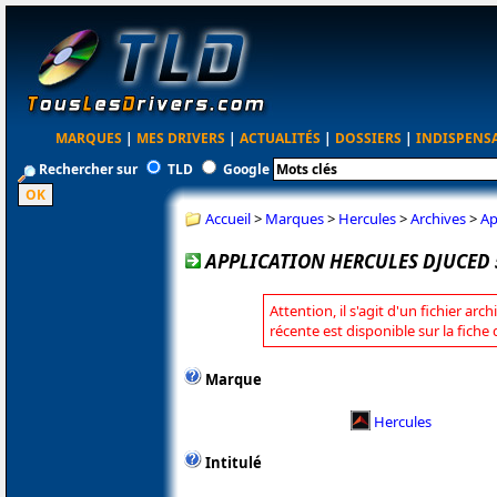
MARQUES
|
MES DRIVERS
|
ACTUALITÉS
|
DOSSIERS
|
INDISPENS
Rechercher sur
TLD
Google
Accueil
>
Marques
>
Hercules
>
Archives
>
Ap
APPLICATION HERCULES DJUCED 5.
Attention, il s'agit d'un fichier arc
récente est disponible sur la fiche
Marque
Hercules
Intitulé