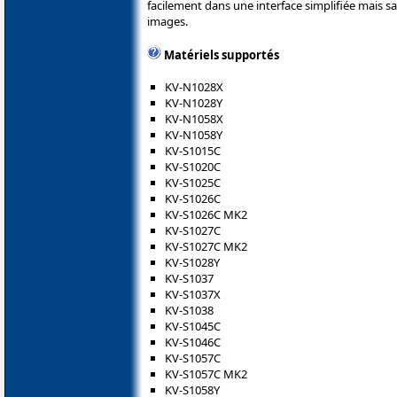
facilement dans une interface simplifiée mais san
images.
Matériels supportés
KV-N1028X
KV-N1028Y
KV-N1058X
KV-N1058Y
KV-S1015C
KV-S1020C
KV-S1025C
KV-S1026C
KV-S1026C MK2
KV-S1027C
KV-S1027C MK2
KV-S1028Y
KV-S1037
KV-S1037X
KV-S1038
KV-S1045C
KV-S1046C
KV-S1057C
KV-S1057C MK2
KV-S1058Y