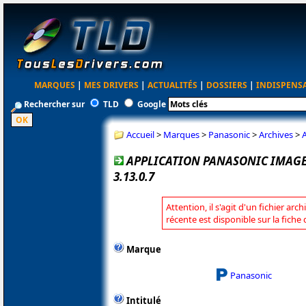
MARQUES
|
MES DRIVERS
|
ACTUALITÉS
|
DOSSIERS
|
INDISPENS
Rechercher sur
TLD
Google
Accueil
>
Marques
>
Panasonic
>
Archives
>
APPLICATION PANASONIC IMAGE
3.13.0.7
Attention, il s'agit d'un fichier arc
récente est disponible sur la fich
Marque
Panasonic
Intitulé