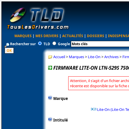
MARQUES
|
MES DRIVERS
|
ACTUALITÉS
|
DOSSIERS
|
INDISPENS
Rechercher sur
TLD
Google
Accueil
>
Marques
>
Lite-On
>
Archives
>
Fir
FIRMWARE LITE-ON LTN-529S 7S0
Attention, il s'agit d'un fichier arc
récente est disponible sur la fiche
Marque
Lite-On (Lite-On T
Intitulé