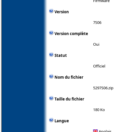
Firmware
Version
7S06
Version complète
Oui
Statut
Officiel
Nom du fichier
5297S06.zip
Taille du fichier
180 Ko
Langue
Anglais