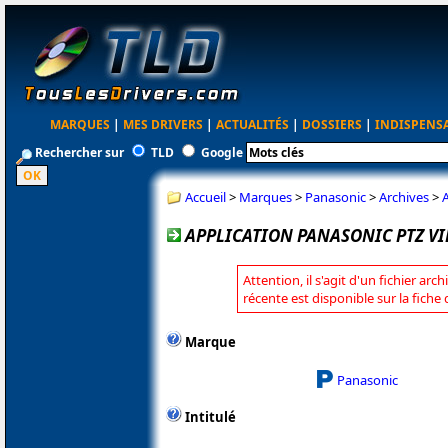
MARQUES
|
MES DRIVERS
|
ACTUALITÉS
|
DOSSIERS
|
INDISPENS
Rechercher sur
TLD
Google
Accueil
>
Marques
>
Panasonic
>
Archives
>
A
APPLICATION PANASONIC PTZ VIR
Attention, il s'agit d'un fichier arc
récente est disponible sur la fich
Marque
Panasonic
Intitulé