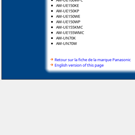
AW-UE150KE
AW-UE150KP
AW-UE150WE
AW-UE150WP
AW-UE155KMC
AW-UE155WMC
AW-UN70K
AW-UN70W
Retour sur la fiche de la marque Panasonic
English version of this page