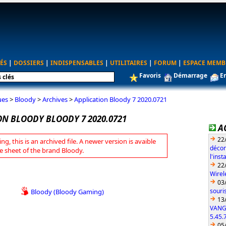
ÉS
|
DOSSIERS
|
INDISPENSABLES
|
UTILITAIRES
|
FORUM
|
ESPACE MEMB
Favoris
Démarrage
E
ues
>
Bloody
>
Archives
>
Application Bloody 7 2020.0721
ON BLOODY BLOODY 7 2020.0721
A
22
ng, this is an archived file. A newer version is avaible
décon
e sheet of the brand Bloody.
l'ins
22
Wirel
03
souri
Bloody (Bloody Gaming)
13
VANG
5.45.
05