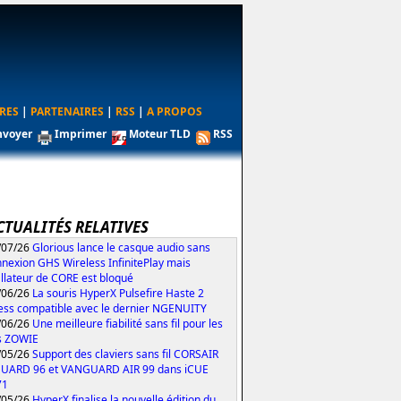
RES
|
PARTENAIRES
|
RSS
|
A PROPOS
nvoyer
Imprimer
Moteur TLD
RSS
CTUALITÉS RELATIVES
/07/26
Glorious lance le casque audio sans
nexion GHS Wireless InfinitePlay mais
tallateur de CORE est bloqué
/06/26
La souris HyperX Pulsefire Haste 2
ess compatible avec le dernier NGENUITY
/06/26
Une meilleure fiabilité sans fil pour les
s ZOWIE
/05/26
Support des claviers sans fil CORSAIR
UARD 96 et VANGUARD AIR 99 dans iCUE
71
/05/26
HyperX finalise la nouvelle édition du