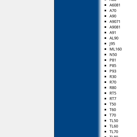
A6081
A70
A90
A9071
A9081
A91
AL90
J95
ML160
N50
P81
P85
P93
R30
R70
R80
RT5
RT7
T50
T60
T70
TL50
TL60
TL70