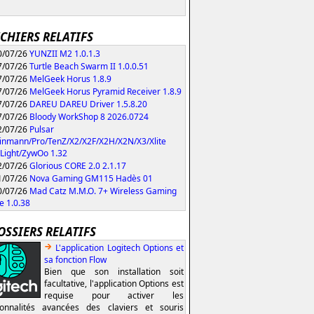
ICHIERS RELATIFS
/07/26
YUNZII M2 1.0.1.3
/07/26
Turtle Beach Swarm II 1.0.0.51
/07/26
MelGeek Horus 1.8.9
/07/26
MelGeek Horus Pyramid Receiver 1.8.9
/07/26
DAREU DAREU Driver 1.5.8.20
/07/26
Bloody WorkShop 8 2026.0724
/07/26
Pulsar
inmann/Pro/TenZ/X2/X2F/X2H/X2N/X3/Xlite
Light/ZywOo 1.32
/07/26
Glorious CORE 2.0 2.1.17
/07/26
Nova Gaming GM115 Hadès 01
/07/26
Mad Catz M.M.O. 7+ Wireless Gaming
 1.0.38
OSSIERS RELATIFS
L'application Logitech Options et
sa fonction Flow
Bien que son installation soit
facultative, l'application Options est
requise pour activer les
ionnalités avancées des claviers et souris