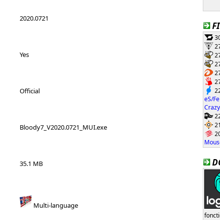
2020.0721
F
30
27
Yes
27
27
27
27
22
Official
eS/Fe
Crazy
22
21
Bloody7_V2020.0721_MUI.exe
20
Mouse
D
35.1 MB
Multi-language
fonct