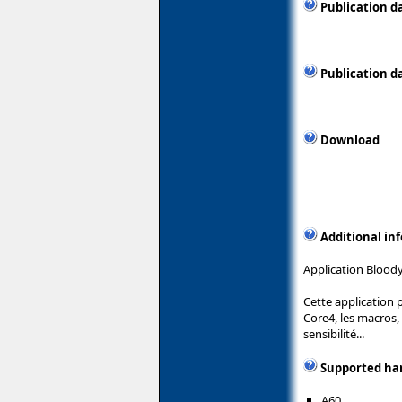
Publication d
Publication d
Download
Additional in
Application Bloody
Cette application 
Core4, les macros,
sensibilité...
Supported ha
A60