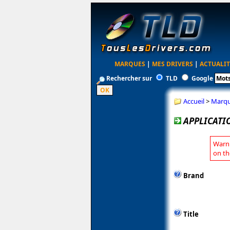
MARQUES
|
MES DRIVERS
|
ACTUALIT
Rechercher sur
TLD
Google
Accueil
>
Marq
APPLICATI
Warni
on th
Brand
Title