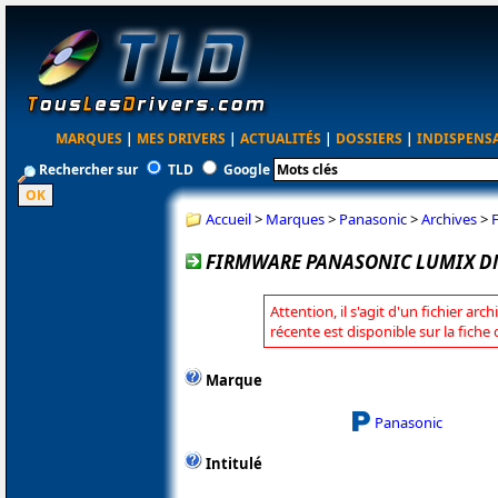
MARQUES
|
MES DRIVERS
|
ACTUALITÉS
|
DOSSIERS
|
INDISPENS
Rechercher sur
TLD
Google
Accueil
>
Marques
>
Panasonic
>
Archives
>
FIRMWARE PANASONIC LUMIX DM
Attention, il s'agit d'un fichier arc
récente est disponible sur la fich
Marque
Panasonic
Intitulé