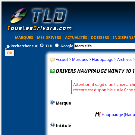
MARQUES
|
MES DRIVERS
|
ACTUALITÉS
|
DOSSIERS
|
INDISPENS
Rechercher sur
TLD
Google
Accueil
>
Marques
>
Hauppauge
>
Archives
DRIVERS HAUPPAUGE WINTV 10 1
Attention, il s'agit d'un fichier arc
récente est disponible sur la fic
Marque
Hauppauge (Haup
Intitulé