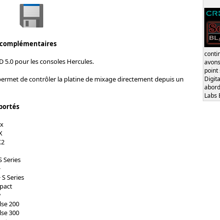
 complémentaires
conti
 5.0 pour les consoles Hercules.
avons
point
Digita
permet de contrôler la platine de mixage directement depuis un
abord
Labs 
portés
Mx
X
X2
S Series
+
 S Series
pact
w
lse 200
lse 300