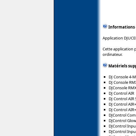
Informations
Application DJUCED
Cette application 
ordinateur.
Matériels sup
DJ Console 4-
DJ Console RM
DJConsole RM
DJ Control AIR
DJ Control AIR 
DJ Control AIR
DJ Control AIR+
DJControl Com
DJControl Glo
DJControl Inpu
DJControl Inpu