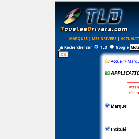
MARQUES
|
MES DRIVERS
|
ACTUALIT
Rechercher sur
TLD
Google
Accueil
>
Marq
APPLICATIO
Atten
récen
Marque
Intitulé