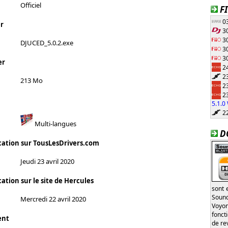
Officiel
F
03
r
30
30
DJUCED_5.0.2.exe
30
30
er
24
23
213 Mo
23
23
5.1.
22
Multi-langues
D
cation sur TousLesDrivers.com
Jeudi 23 avril 2020
ation sur le site de Hercules
sont 
Sound
Mercredi 22 avril 2020
Voyon
fonct
ent
de re