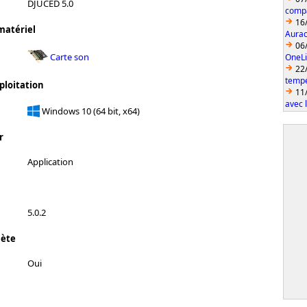
DJUCED 5.0
compa
16
matériel
Aurac
06
Carte son
OneLi
22
temp
ploitation
11
avec 
Windows 10 (64 bit, x64)
r
Application
5.0.2
lète
Oui