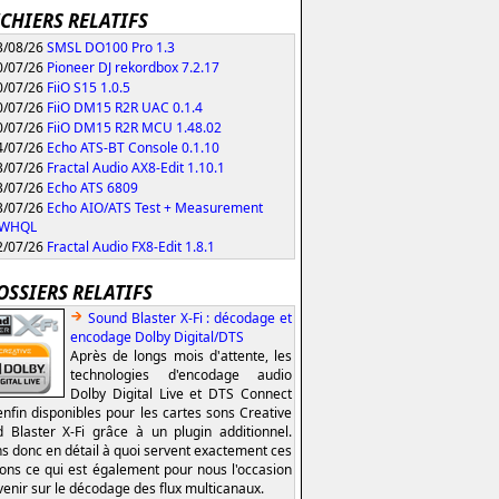
ICHIERS RELATIFS
/08/26
SMSL DO100 Pro 1.3
/07/26
Pioneer DJ rekordbox 7.2.17
/07/26
FiiO S15 1.0.5
/07/26
FiiO DM15 R2R UAC 0.1.4
/07/26
FiiO DM15 R2R MCU 1.48.02
/07/26
Echo ATS-BT Console 0.1.10
/07/26
Fractal Audio AX8-Edit 1.10.1
/07/26
Echo ATS 6809
/07/26
Echo AIO/ATS Test + Measurement
0 WHQL
/07/26
Fractal Audio FX8-Edit 1.8.1
OSSIERS RELATIFS
Sound Blaster X-Fi : décodage et
encodage Dolby Digital/DTS
Après de longs mois d'attente, les
technologies d'encodage audio
Dolby Digital Live et DTS Connect
enfin disponibles pour les cartes sons Creative
 Blaster X-Fi grâce à un plugin additionnel.
s donc en détail à quoi servent exactement ces
ions ce qui est également pour nous l'occasion
venir sur le décodage des flux multicanaux.