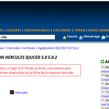
ÉS
|
DOSSIERS
|
INDISPENSABLES
|
UTILITAIRES
|
FORUM
|
ESPACE MEMB
Favoris
Démarrage
E
ues
>
Hercules
>
Archives
>
Application DJUCED 5.0 5.0.2
N HERCULES DJUCED 5.0 5.0.2
A
09
tion, il s'agit d'un fichier archivé. Une version plus
encei
te est disponible sur la fiche de la marque Hercules.
03
Creat
26
Creat
17
Hercules
Creat
16
son S
07