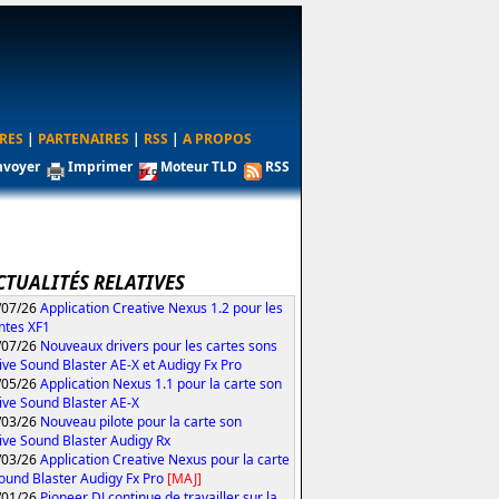
RES
|
PARTENAIRES
|
RSS
|
A PROPOS
nvoyer
Imprimer
Moteur TLD
RSS
CTUALITÉS RELATIVES
/07/26
Application Creative Nexus 1.2 pour les
ntes XF1
/07/26
Nouveaux drivers pour les cartes sons
ive Sound Blaster AE-X et Audigy Fx Pro
/05/26
Application Nexus 1.1 pour la carte son
ive Sound Blaster AE-X
/03/26
Nouveau pilote pour la carte son
ive Sound Blaster Audigy Rx
/03/26
Application Creative Nexus pour la carte
ound Blaster Audigy Fx Pro
[MAJ]
/01/26
Pioneer DJ continue de travailler sur la