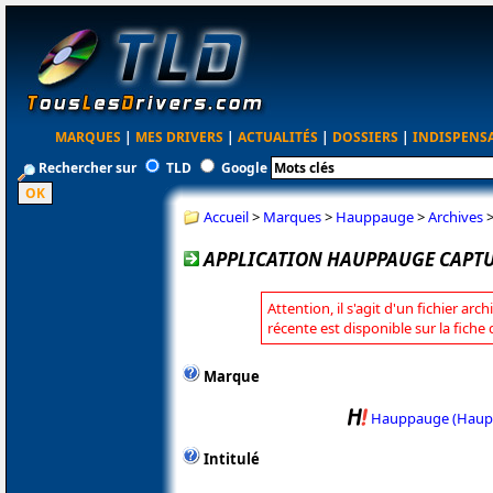
MARQUES
|
MES DRIVERS
|
ACTUALITÉS
|
DOSSIERS
|
INDISPENS
Rechercher sur
TLD
Google
Accueil
>
Marques
>
Hauppauge
>
Archives
APPLICATION HAUPPAUGE CAPTUR
Attention, il s'agit d'un fichier arc
récente est disponible sur la fic
Marque
Hauppauge (Haup
Intitulé