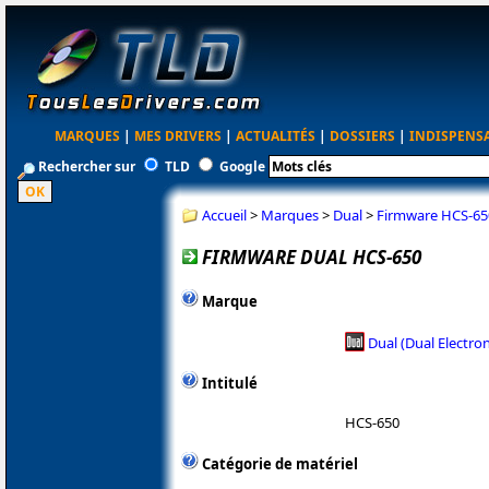
MARQUES
|
MES DRIVERS
|
ACTUALITÉS
|
DOSSIERS
|
INDISPENS
Rechercher sur
TLD
Google
Accueil
>
Marques
>
Dual
>
Firmware HCS-65
FIRMWARE DUAL HCS-650
Marque
Dual (Dual Electron
Intitulé
HCS-650
Catégorie de matériel