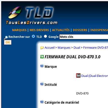
MARQUES
|
MES DRIVERS
|
ACTUALITÉS
|
DOSSIERS
|
INDISPENS
Rechercher sur
TLD
Google
Accueil
>
Marques
>
Dual
>
Firmware DVD-87
FIRMWARE DUAL DVD-870 3.0
Marque
Dual (Dual Electron
Intitulé
DVD-870
Catégorie de matériel