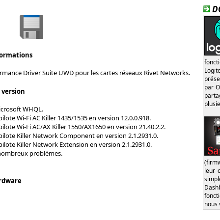
D
formations
fonct
Logi
formance Driver Suite UWD pour les cartes réseaux Rivet Networks.
prése
par O
s version
part
plusi
Microsoft WHQL.
pilote Wi-Fi AC Killer 1435/1535 en version 12.0.0.918.
pilote Wi-Fi AC/AX Killer 1550/AX1650 en version 21.40.2.2.
pilote Killer Network Component en version 2.1.2931.0.
pilote Killer Network Extension en version 2.1.2931.0.
 nombreux problèmes.
(firm
leur 
simp
rdware
Dash
fonct
nous 