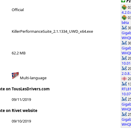
F
03
Official
4.2.0.
03
bêta
30
KillerPerformanceSuite_2.1.1334_UWD_x64.exe
Gigab
WHQ
30
Gigab
62.2 MB
WHQ
20
10.01
20
2.0.8.
Multi-language
20
13
ate on TousLesDrivers.com
RTL8
10.0
25
09/11/2019
Gigab
WHQ
ate on Rivet website
25
Gigab
09/10/2019
WHQ