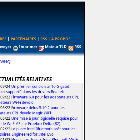
RES
|
PARTENAIRES
|
RSS
|
A PROPOS
nvoyer
Imprimer
Moteur TLD
RSS
34 WHQL
CTUALITÉS RELATIVES
/09/24
Un premier contrôleur 10 Gigabit
net supporté dans les drivers Realtek
/09/23
Firmware 6.0 pour les adaptateurs CPL
péteurs Wi-Fi devolo
/06/22
Firmware delos 5.10.2 pour les
ateurs CPL devolo Magic WiFi
/06/22
Une mise à jour logicielle requise pour
er le Wi-Fi 6E sur Freebox Delta (R2)
/02/22
Le pilote Intel Bluetooth prêt pour les
soires Engineered for Intel Evo
/01/22
Nouveaux drivers Intel Bluetooth/Wi-Fi