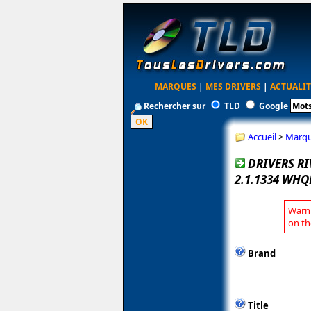
MARQUES
|
MES DRIVERS
|
ACTUALIT
Rechercher sur
TLD
Google
Accueil
>
Marq
DRIVERS R
2.1.1334 WHQ
Warni
on th
Brand
Title