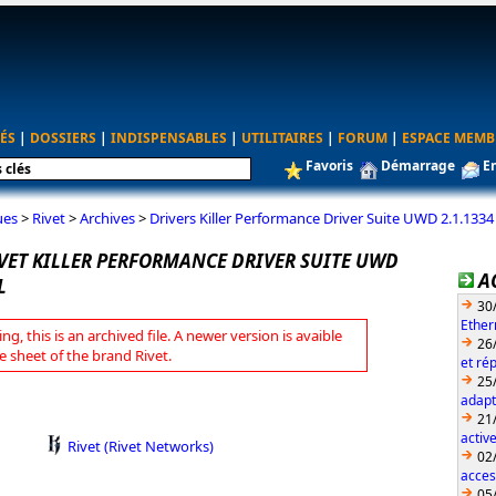
ÉS
|
DOSSIERS
|
INDISPENSABLES
|
UTILITAIRES
|
FORUM
|
ESPACE MEMB
Favoris
Démarrage
E
ues
>
Rivet
>
Archives
>
Drivers Killer Performance Driver Suite UWD 2.1.13
IVET KILLER PERFORMANCE DRIVER SUITE UWD
A
L
30
Ether
ng, this is an archived file. A newer version is avaible
26
e sheet of the brand Rivet.
et ré
25
adapt
21
activ
Rivet (Rivet Networks)
02
acces
05