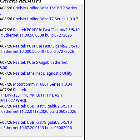
ICHIERS RELATIFS
/08/26
Chelsio Unified Wire T5/T6/T7 Series
6
/08/26
Chelsio Unified Wire T7 Series 1.0.0.7
/07/26
Realtek PCI/PCIe Fast/Gigabit/2.5/5/10
it Ethernet 11.30.50.0508 build 07272026
L
/07/26
Realtek PCI/PCIe Fast/Gigabit/2.5/5/10
it Ethernet 10.080.50.0407 build 07272026
L
/07/26
Realtek PCIe 5 Gigabit Ethernet
8.00
/07/26
Realtek Ethernet Diagnostic Utility
3
/07/26
Motorcomm YT6801 Series 1.0.34
/07/26
Realtek
111DP/RTL8111EP/RTL8111FP DASH
79/11.027 WHQL
/06/26
Realtek USB Fast/Gigabit/2.5/5/10
it Ethernet 11.22.0113.2026 build 06082026
L
/06/26
Realtek USB Fast/Gigabit/2.5/5/10
it Ethernet 10.67.20.0113 build 06082026
L