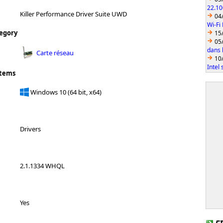
22.10
Killer Performance Driver Suite UWD
04
Wi-Fi
egory
15
05
dans l
Carte réseau
10
Intel
stems
Windows 10 (64 bit, x64)
Drivers
2.1.1334 WHQL
Yes