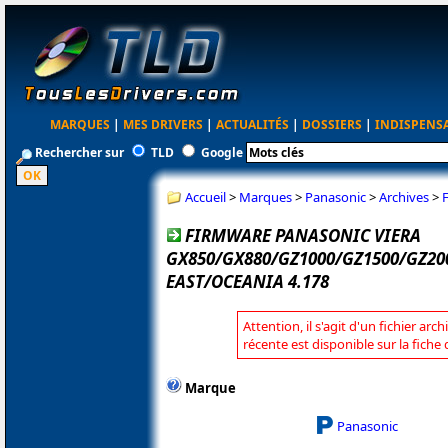
MARQUES
|
MES DRIVERS
|
ACTUALITÉS
|
DOSSIERS
|
INDISPENS
Rechercher sur
TLD
Google
Accueil
>
Marques
>
Panasonic
>
Archives
>
FIRMWARE PANASONIC VIERA
GX850/GX880/GZ1000/GZ1500/GZ20
EAST/OCEANIA 4.178
Attention, il s'agit d'un fichier arc
récente est disponible sur la fich
Marque
Panasonic