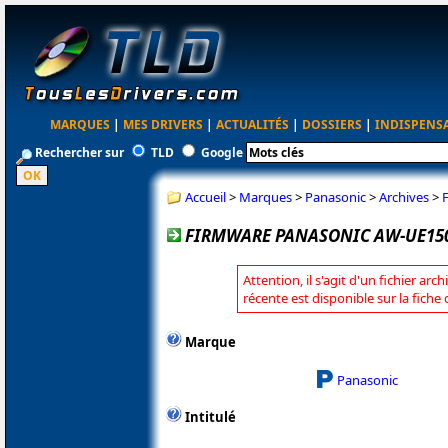
MARQUES
|
MES DRIVERS
|
ACTUALITÉS
|
DOSSIERS
|
INDISPENS
Rechercher sur
TLD
Google
Accueil
>
Marques
>
Panasonic
>
Archives
>
FIRMWARE PANASONIC AW-UE150
Attention, il s'agit d'un fichier arc
récente est disponible sur la fich
Marque
Panasonic
Intitulé