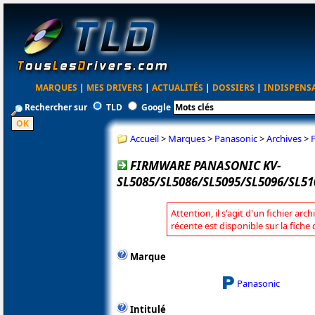
MARQUES
|
MES DRIVERS
|
ACTUALITÉS
|
DOSSIERS
|
INDISPENS
Rechercher sur
TLD
Google
Accueil
>
Marques
>
Panasonic
>
Archives
>
FIRMWARE PANASONIC KV-
SL5085/SL5086/SL5095/SL5096/SL51
Attention, il s'agit d'un fichier arc
récente est disponible sur la fich
Marque
Panasonic
Intitulé