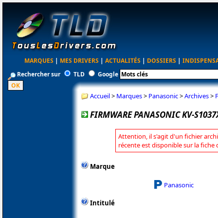
MARQUES
|
MES DRIVERS
|
ACTUALITÉS
|
DOSSIERS
|
INDISPENS
Rechercher sur
TLD
Google
Accueil
>
Marques
>
Panasonic
>
Archives
>
FIRMWARE PANASONIC KV-S1037X
Attention, il s'agit d'un fichier arc
récente est disponible sur la fich
Marque
Panasonic
Intitulé