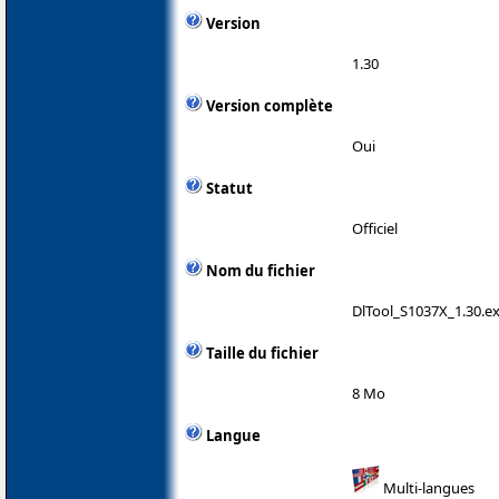
Version
1.30
Version complète
Oui
Statut
Officiel
Nom du fichier
DlTool_S1037X_1.30.e
Taille du fichier
8 Mo
Langue
Multi-langues