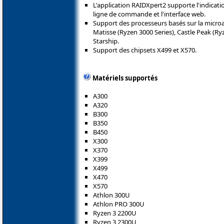
L'application RAIDXpert2 supporte l'indicatio
ligne de commande et l'interface web.
Support des processeurs basés sur la microa
Matisse (Ryzen 3000 Series), Castle Peak (Ry
Starship.
Support des chipsets X499 et X570.
Matériels supportés
A300
A320
B300
B350
B450
X300
X370
X399
X499
X470
X570
Athlon 300U
Athlon PRO 300U
Ryzen 3 2200U
Ryzen 3 2300U