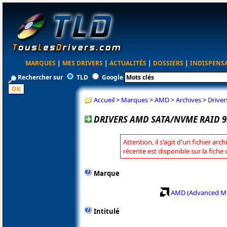
MARQUES
|
MES DRIVERS
|
ACTUALITÉS
|
DOSSIERS
|
INDISPENS
Rechercher sur
TLD
Google
Accueil
>
Marques
>
AMD
>
Archives
>
Drive
DRIVERS AMD SATA/NVME RAID 9
Attention, il s'agit d'un fichier arc
récente est disponible sur la fich
Marque
AMD (Advanced Mi
Intitulé