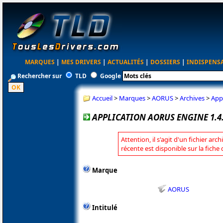
MARQUES
|
MES DRIVERS
|
ACTUALITÉS
|
DOSSIERS
|
INDISPENS
Rechercher sur
TLD
Google
Accueil
>
Marques
>
AORUS
>
Archives
>
App
APPLICATION AORUS ENGINE 1.4
Attention, il s'agit d'un fichier arc
récente est disponible sur la fich
Marque
AORUS
Intitulé