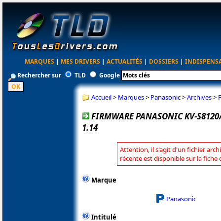
MARQUES
|
MES DRIVERS
|
ACTUALITÉS
|
DOSSIERS
|
INDISPENS
Rechercher sur
TLD
Google
Accueil
>
Marques
>
Panasonic
>
Archives
>
FIRMWARE PANASONIC KV-S8120/
1.14
Attention, il s'agit d'un fichier arc
récente est disponible sur la fich
Marque
Panasonic
Intitulé