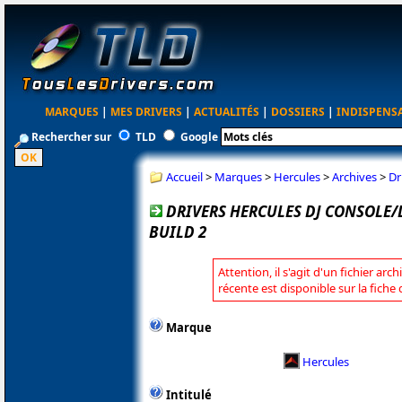
MARQUES
|
MES DRIVERS
|
ACTUALITÉS
|
DOSSIERS
|
INDISPENS
Rechercher sur
TLD
Google
Accueil
>
Marques
>
Hercules
>
Archives
>
Dr
DRIVERS HERCULES DJ CONSOLE/D
BUILD 2
Attention, il s'agit d'un fichier arc
récente est disponible sur la fiche
Marque
Hercules
Intitulé