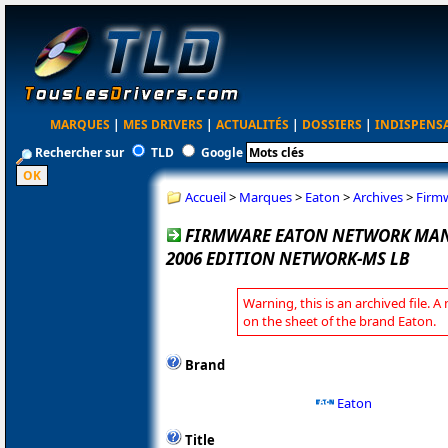
MARQUES
|
MES DRIVERS
|
ACTUALITÉS
|
DOSSIERS
|
INDISPENS
Rechercher sur
TLD
Google
Accueil
>
Marques
>
Eaton
>
Archives
>
Firm
FIRMWARE EATON NETWORK MA
2006 EDITION NETWORK-MS LB
Warning, this is an archived file. A
on the sheet of the brand Eaton.
Brand
Eaton
Title