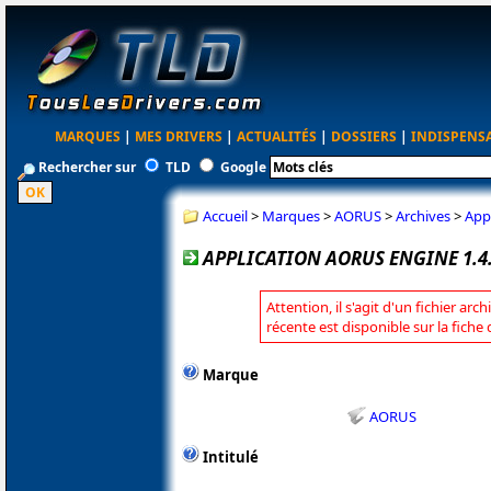
MARQUES
|
MES DRIVERS
|
ACTUALITÉS
|
DOSSIERS
|
INDISPENS
Rechercher sur
TLD
Google
Accueil
>
Marques
>
AORUS
>
Archives
>
App
APPLICATION AORUS ENGINE 1.4
Attention, il s'agit d'un fichier arc
récente est disponible sur la fich
Marque
AORUS
Intitulé