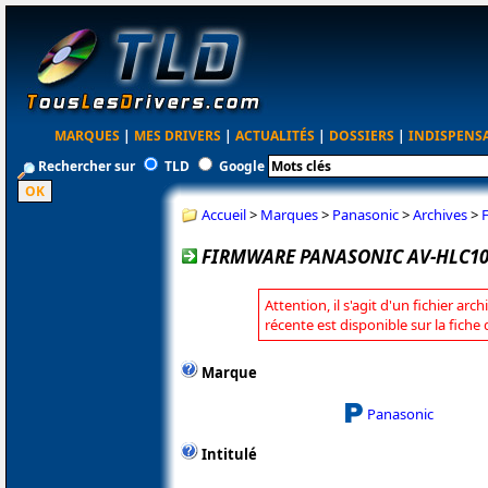
MARQUES
|
MES DRIVERS
|
ACTUALITÉS
|
DOSSIERS
|
INDISPENS
Rechercher sur
TLD
Google
Accueil
>
Marques
>
Panasonic
>
Archives
>
FIRMWARE PANASONIC AV-HLC100
Attention, il s'agit d'un fichier arc
récente est disponible sur la fich
Marque
Panasonic
Intitulé