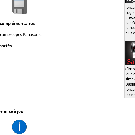
fonct
Logi
prése
par O
 complémentaires
part
plusi
 caméscopes Panasonic.
portés
(firm
leur 
simp
Dash
fonct
nous 
e mise à jour