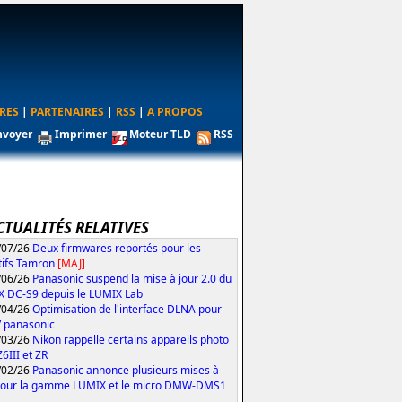
RES
|
PARTENAIRES
|
RSS
|
A PROPOS
nvoyer
Imprimer
Moteur TLD
RSS
CTUALITÉS RELATIVES
/07/26
Deux firmwares reportés pour les
tifs Tamron
[MAJ]
/06/26
Panasonic suspend la mise à jour 2.0 du
 DC-S9 depuis le LUMIX Lab
/04/26
Optimisation de l'interface DLNA pour
V panasonic
/03/26
Nikon rappelle certains appareils photo
Z6III et ZR
/02/26
Panasonic annonce plusieurs mises à
pour la gamme LUMIX et le micro DMW-DMS1