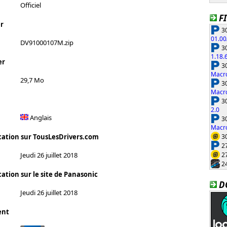
Officiel
F
r
30
01.00
DV91000107M.zip
30
1.18.
er
30
Macro
29,7 Mo
30
Macro
30
2.0
Anglais
30
Macro
30
cation sur TousLesDrivers.com
27
27
Jeudi 26 juillet 2018
24
ation sur le site de Panasonic
D
Jeudi 26 juillet 2018
ent