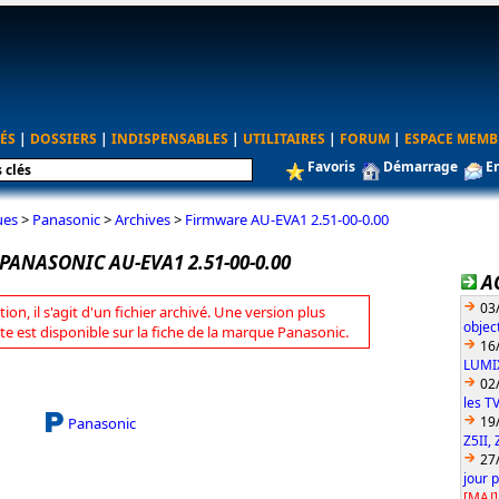
ÉS
|
DOSSIERS
|
INDISPENSABLES
|
UTILITAIRES
|
FORUM
|
ESPACE MEMB
Favoris
Démarrage
E
ues
>
Panasonic
>
Archives
>
Firmware AU-EVA1 2.51-00-0.00
ANASONIC AU-EVA1 2.51-00-0.00
A
03
tion, il s'agit d'un fichier archivé. Une version plus
objec
te est disponible sur la fiche de la marque Panasonic.
16
LUMIX
02
les T
19
Panasonic
Z5II, 
27
jour 
[MAJ]