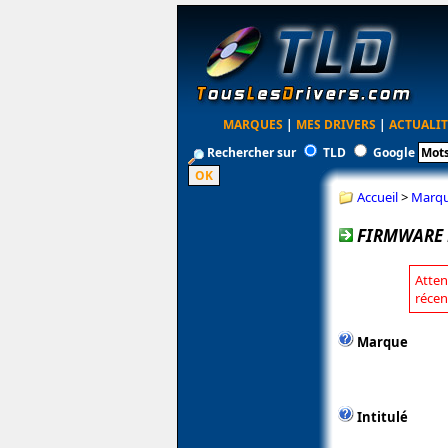
MARQUES
|
MES DRIVERS
|
ACTUALIT
Rechercher sur
TLD
Google
Accueil
>
Marq
FIRMWARE P
Atten
récen
Marque
Intitulé