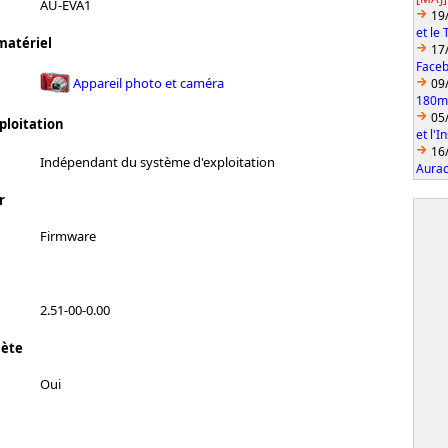
AU-EVA1
19
et le
matériel
17
Faceb
Appareil photo et caméra
09
180mm
05
ploitation
et l'
16
Indépendant du système d'exploitation
Aurac
r
Firmware
2.51-00-0.00
lète
Oui