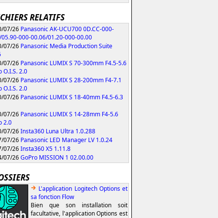
ICHIERS RELATIFS
/07/26
Panasonic AK-UCU700 0D.CC-000-
/05.90-000-00.06/01.20-000-00.00
/07/26
Panasonic Media Production Suite
6
/07/26
Panasonic LUMIX S 70-300mm F4.5-5.6
 O.I.S. 2.0
/07/26
Panasonic LUMIX S 28-200mm F4-7.1
 O.I.S. 2.0
/07/26
Panasonic LUMIX S 18-40mm F4.5-6.3
/07/26
Panasonic LUMIX S 14-28mm F4-5.6
 2.0
/07/26
Insta360 Luna Ultra 1.0.288
/07/26
Panasonic LED Manager LV 1.0.24
/07/26
Insta360 X5 1.11.8
/07/26
GoPro MISSION 1 02.00.00
OSSIERS
L'application Logitech Options et
sa fonction Flow
Bien que son installation soit
facultative, l'application Options est