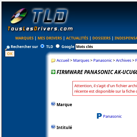
MARQUES
|
MES DRIVERS
|
ACTUALITÉS
|
DOSSIERS
|
INDISPENS
Rechercher sur
TLD
Google
Accueil
>
Marques
>
Panasonic
>
Archives
>
FIRMWARE PANASONIC AK-UCU60
Attention, il s'agit d'un fichier arc
récente est disponible sur la fich
Marque
Panasonic
Intitulé