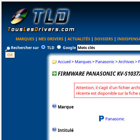
MARQUES
|
MES DRIVERS
|
ACTUALITÉS
|
DOSSIERS
|
INDISPENS
Rechercher sur
TLD
Google
Accueil
>
Marques
>
Panasonic
>
Archives
>
FIRMWARE PANASONIC KV-S1037X
Attention, il s'agit d'un fichier arc
récente est disponible sur la fich
Marque
Panasonic
Intitulé