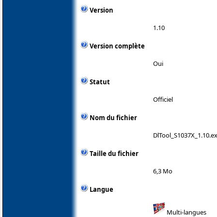
Version
1.10
Version complète
Oui
Statut
Officiel
Nom du fichier
DlTool_S1037X_1.10.e
Taille du fichier
6,3 Mo
Langue
Multi-langues