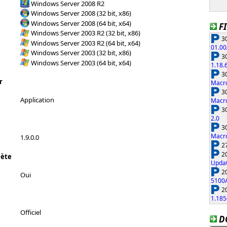
Windows Server 2008 R2
Windows Server 2008 (32 bit, x86)
Windows Server 2008 (64 bit, x64)
F
Windows Server 2003 R2 (32 bit, x86)
30
Windows Server 2003 R2 (64 bit, x64)
01.00
Windows Server 2003 (32 bit, x86)
30
Windows Server 2003 (64 bit, x64)
1.18.
30
r
Macro
30
Application
Macro
30
2.0
30
Macro
1.9.0.0
27
20
lète
Updat
20
Oui
5100
20
1.185
Officiel
D