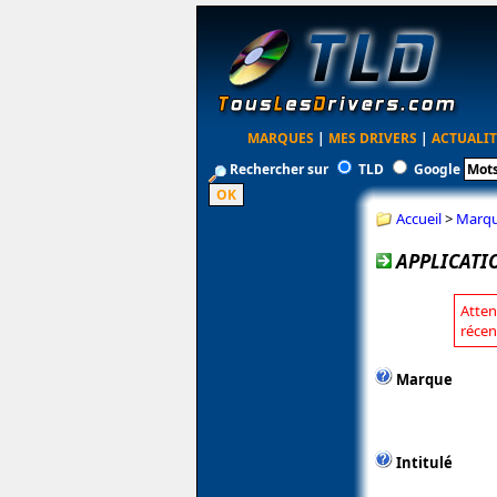
MARQUES
|
MES DRIVERS
|
ACTUALIT
Rechercher sur
TLD
Google
Accueil
>
Marq
APPLICATI
Atten
récen
Marque
Intitulé