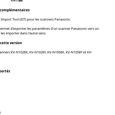
 complémentaires
 Import Tool (EIT) pour les scanners Panasonic.
permet d'exporter les paramètres d'un scanner Panasonic vers un
 les importer dans l'autre sens.
 cette version
anners KV-N1028X, KV-N1028Y, KV-N1058X, KV-N1058Y et KV-
portés
2