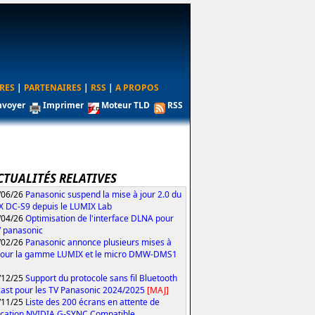
RES
|
PARTENAIRES
|
RSS
|
A PROPOS
nvoyer
Imprimer
Moteur TLD
RSS
CTUALITÉS RELATIVES
/06/26
Panasonic suspend la mise à jour 2.0 du
 DC-S9 depuis le LUMIX Lab
/04/26
Optimisation de l'interface DLNA pour
V panasonic
/02/26
Panasonic annonce plusieurs mises à
pour la gamme LUMIX et le micro DMW-DMS1
/12/25
Support du protocole sans fil Bluetooth
ast pour les TV Panasonic 2024/2025
[MAJ]
/11/25
Liste des 200 écrans en attente de
fication NVIDIA G-SYNC Compatible