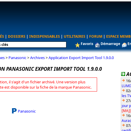
ÉS
|
DOSSIERS
|
INDISPENSABLES
|
UTILITAIRES
|
FORUM
|
ESPACE MEMB
Favoris
Démarrage
E
ues
>
Panasonic
>
Archives
>
Application Export Import Tool 1.9.0.0
ON PANASONIC EXPORT IMPORT TOOL 1.9.0.0
A
16
tion, il s'agit d'un fichier archivé. Une version plus
LUMIX
te est disponible sur la fiche de la marque Panasonic.
02
les T
27
jour 
[MAJ]
Panasonic
16
Aurac
07
certi