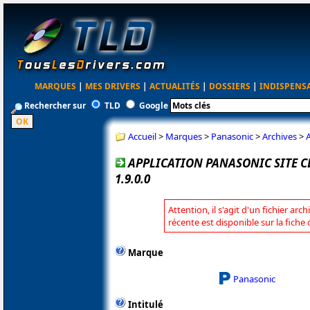
MARQUES
|
MES DRIVERS
|
ACTUALITÉS
|
DOSSIERS
|
INDISPENS
Rechercher sur
TLD
Google
Accueil
>
Marques
>
Panasonic
>
Archives
>
A
APPLICATION PANASONIC SITE 
1.9.0.0
Attention, il s'agit d'un fichier arc
récente est disponible sur la fich
Marque
Panasonic
Intitulé