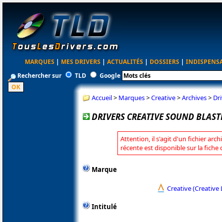
MARQUES
|
MES DRIVERS
|
ACTUALITÉS
|
DOSSIERS
|
INDISPENS
Rechercher sur
TLD
Google
Accueil
>
Marques
>
Creative
>
Archives
>
Dr
DRIVERS CREATIVE SOUND BLASTE
Attention, il s'agit d'un fichier arc
récente est disponible sur la fiche
Marque
Creative (Creative 
Intitulé